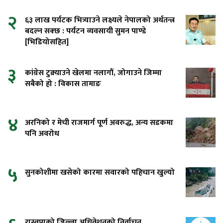
२
६३ लाख पर्यटक भित्र्याउने लक्ष्यले नेपालको अर्थतन्त्र
बदल्न सक्छ : पर्यटन व्यवसायी सुमन पाण्डे
[भिडियोसहित]
३
कांग्रेस टुक्र्याउने खेलमा नलागौं, जोगाउने जिम्मा
सबैको हो : विकास तामाङ
४
अरनिको र मेची राजमार्ग पूर्ण अवरुद्ध, अन्य सडकमा
पनि अवरोध
५
सुनकोशीमा खसेको कारमा सवारको पहिचान खुल्यो
रास्वपाको जिल्ला अधिवेशनको निर्वाचन