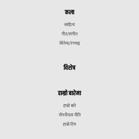
कला
साहित्य
गीत/संगीत
सिनेमा/रंगमञ्च
विशेष
हाम्रो बारेमा
हाम्रो बारे
गोपनीयता नीति
हाम्रो टिम