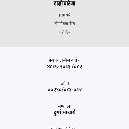
हाम्रो बारेमा
हाम्रो बारे
गोपनीयता नीति
हाम्रो टिम
प्रेस काउन्सिल दर्ता नं
४८८५-२०८१ /०८२
दर्ता नं.
००२९०/०८१-०८२
सम्पादक
दुर्गा आचार्य