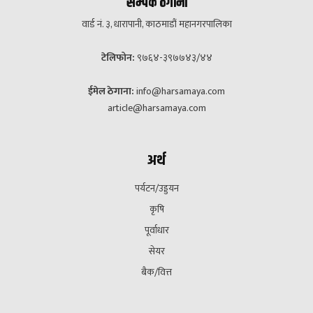
सम्पर्क ठेगाना
वार्ड नं. ३, धारापानी, काठमाडौं महानगरपालिका
टेलिफोन:
९७६४-३९७७४३/४४
ईमेल ठेगाना:
info@harsamaya.com
article@harsamaya.com
अर्थ
पर्यटन/उड्डयन
कृषि
पूर्वाधार
सेयर
बैक/वित्त