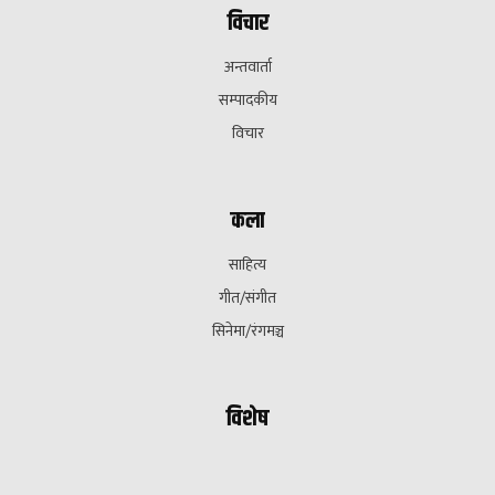
विचार
अन्तवार्ता
सम्पादकीय
विचार
कला
साहित्य
गीत/संगीत
सिनेमा/रंगमञ्च
विशेष