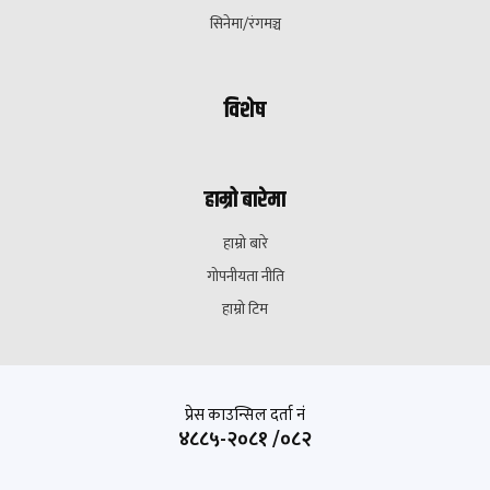
सिनेमा/रंगमञ्च
विशेष
हाम्रो बारेमा
हाम्रो बारे
गोपनीयता नीति
हाम्रो टिम
प्रेस काउन्सिल दर्ता नं
४८८५-२०८१ /०८२