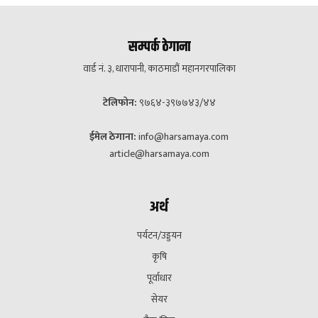
सम्पर्क ठेगाना
वार्ड नं. ३, धारापानी, काठमाडौं महानगरपालिका
टेलिफोन:
९७६४-३९७७४३/४४
ईमेल ठेगाना:
info@harsamaya.com
article@harsamaya.com
अर्थ
पर्यटन/उड्डयन
कृषि
पूर्वाधार
सेयर