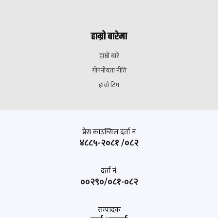
हाम्रो बारेमा
हाम्रो बारे
गोपनीयता नीति
हाम्रो टिम
प्रेस काउन्सिल दर्ता नं
४८८५-२०८१ /०८२
दर्ता नं.
००२९०/०८१-०८२
सम्पादक