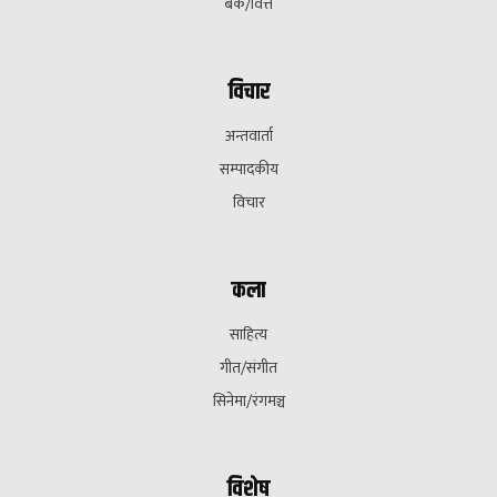
बैक/वित्त
विचार
अन्तवार्ता
सम्पादकीय
विचार
कला
साहित्य
गीत/संगीत
सिनेमा/रंगमञ्च
विशेष