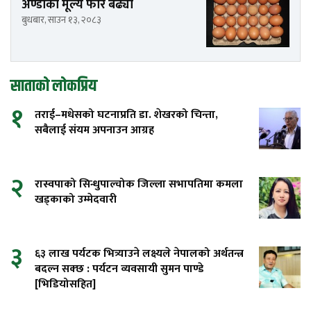
अण्डाको मूल्य फेरि बढ्यो
बुधबार, साउन १३, २०८३
साताको लोकप्रिय
१
तराई–मधेसको घटनाप्रति डा. शेखरको चिन्ता,
सबैलाई संयम अपनाउन आग्रह
२
रास्वपाको सिन्धुपाल्चोक जिल्ला सभापतिमा कमला
खड्काको उम्मेदवारी
३
६३ लाख पर्यटक भित्र्याउने लक्ष्यले नेपालको अर्थतन्त्र
बदल्न सक्छ : पर्यटन व्यवसायी सुमन पाण्डे
[भिडियोसहित]