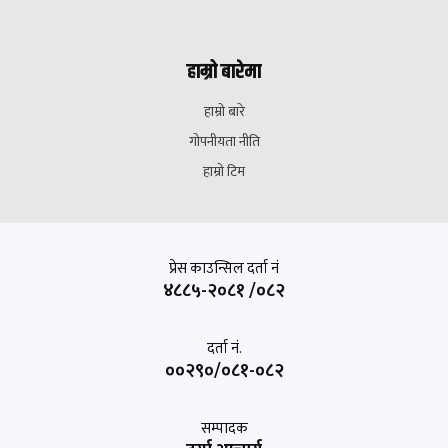
हाम्रो बारेमा
हाम्रो बारे
गोपनीयता नीति
हाम्रो टिम
प्रेस काउन्सिल दर्ता नं
४८८५-२०८१ /०८२
दर्ता नं.
००२९०/०८१-०८२
सम्पादक