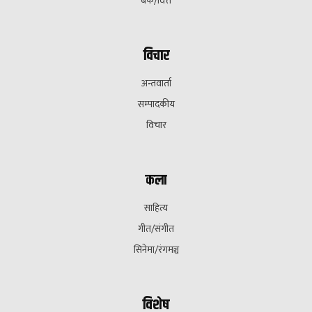
बैक/वित्त
विचार
अन्तवार्ता
सम्पादकीय
विचार
कला
साहित्य
गीत/संगीत
सिनेमा/रंगमञ्च
विशेष