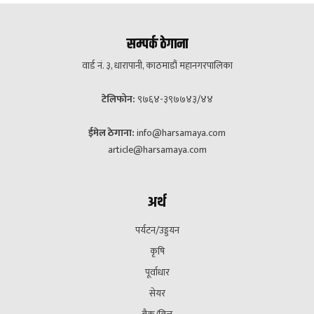
सम्पर्क ठेगाना
वार्ड नं. ३, धारापानी, काठमाडौं महानगरपालिका
टेलिफोन:
९७६४-३९७७४३/४४
ईमेल ठेगाना:
info@harsamaya.com
article@harsamaya.com
अर्थ
पर्यटन/उड्डयन
कृषि
पूर्वाधार
सेयर