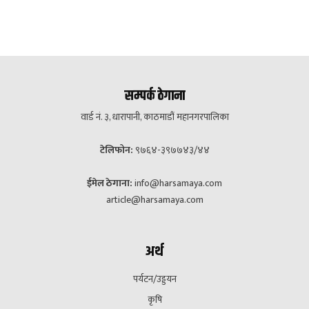
सम्पर्क ठेगाना
वार्ड नं. ३, धारापानी, काठमाडौं महानगरपालिका
टेलिफोन:
९७६४-३९७७४३/४४
ईमेल ठेगाना:
info@harsamaya.com
article@harsamaya.com
अर्थ
पर्यटन/उड्डयन
कृषि