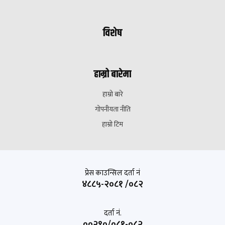
विशेष
हाम्रो बारेमा
हाम्रो बारे
गोपनीयता नीति
हाम्रो टिम
प्रेस काउन्सिल दर्ता नं
४८८५-२०८१ /०८२
दर्ता नं.
००२९०/०८१-०८२