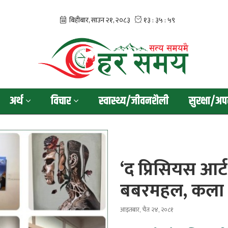
अर्थ
विचार
स्वास्थ्य/जीवनशैली
सुरक्षा/अप
‘द प्रिसियस आर्
बबरमहल, कला 
आइतबार, चैत २४, २०८१