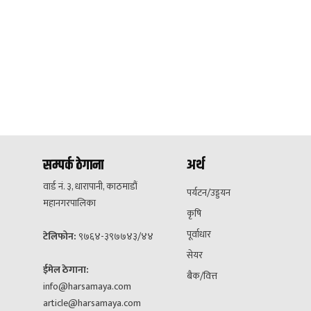
सम्पर्क ठेगाना
अर्थ
वार्ड नं. ३, धारापानी, काठमाडौं
पर्यटन/उड्डयन
महानगरपालिका
कृषि
पूर्वाधार
टेलिफोन:
९७६४-३९७७४३/४४
सेयर
ईमेल ठेगाना:
बैक/वित्त
info@harsamaya.com
article@harsamaya.com