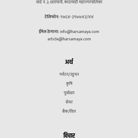
वार्ड नं. ३, धारापानी, काठमाडौं महानगरपालिका
टेलिफोन:
९७६४-३९७७४३/४४
ईमेल ठेगाना:
info@harsamaya.com
article@harsamaya.com
अर्थ
पर्यटन/उड्डयन
कृषि
पूर्वाधार
सेयर
बैक/वित्त
विचार