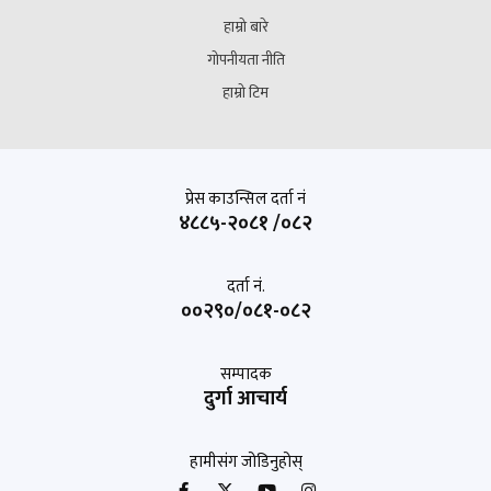
हाम्रो बारे
गोपनीयता नीति
हाम्रो टिम
प्रेस काउन्सिल दर्ता नं
४८८५-२०८१ /०८२
दर्ता नं.
००२९०/०८१-०८२
सम्पादक
दुर्गा आचार्य
हामीसंग जोडिनुहोस्