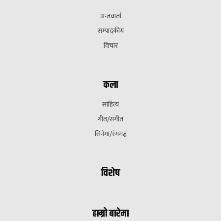
अन्तवार्ता
सम्पादकीय
विचार
कला
साहित्य
गीत/संगीत
सिनेमा/रंगमञ्च
विशेष
हाम्रो बारेमा