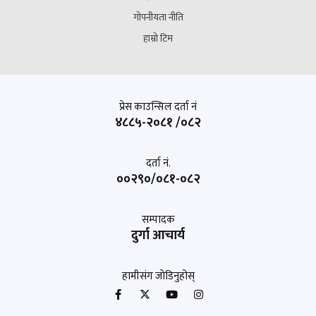
गोपनीयता नीति
हाम्रो टिम
प्रेस काउन्सिल दर्ता नं
४८८५-२०८१ /०८२
दर्ता नं.
००२९०/०८१-०८२
सम्पादक
दुर्गा आचार्य
हामीसंग जोडिनुहोस्