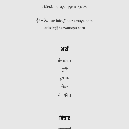
टेलिफोन:
९७६४-३९७७४३/४४
ईमेल ठेगाना:
info@harsamaya.com
article@harsamaya.com
अर्थ
पर्यटन/उड्डयन
कृषि
पूर्वाधार
सेयर
बैक/वित्त
विचार