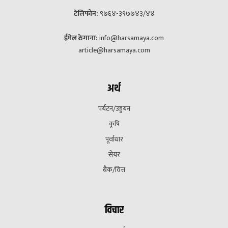
टेलिफोन:
९७६४-३९७७४३/४४
ईमेल ठेगाना:
info@harsamaya.com
article@harsamaya.com
अर्थ
पर्यटन/उड्डयन
कृषि
पूर्वाधार
सेयर
बैक/वित्त
विचार