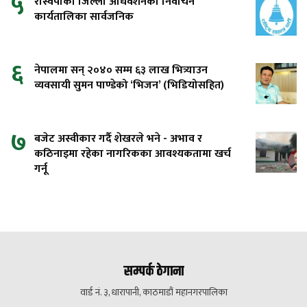
५
रास्वपाको जिल्ला अधिवेशनको निर्वाचन
कार्यतालिका सार्वजनिक
६
नेपालमा सन् २०४० सम्म ६३ लाख भित्र्याउन
व्यवसायी सुमन पाण्डेको ‘भिजन’ (भिडियोसहित)
७
बजेट अस्वीकार गर्दै शेखरले भने - अभाव र
कठिनाइमा रहेका नागरिकका आवश्यकतामा खर्च
गर्नू
सम्पर्क ठेगाना
वार्ड नं. ३, धारापानी, काठमाडौं महानगरपालिका