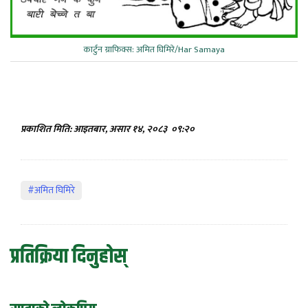
कार्टुन ग्राफिक्स: अमित घिमिरे/Har Samaya
प्रकाशित मिति: आइतबार, असार १४, २०८३
०९:२०
#अमित घिमिरे
प्रतिक्रिया दिनुहोस्