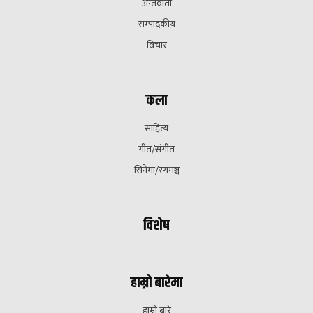
अन्तवार्ता
सम्पादकीय
विचार
कला
साहित्य
गीत/संगीत
सिनेमा/रंगमञ्च
विशेष
हाम्रो बारेमा
हाम्रो बारे