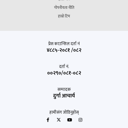
गोपनीयता नीति
हाम्रो टिम
प्रेस काउन्सिल दर्ता नं
४८८५-२०८१ /०८२
दर्ता नं.
००२९०/०८१-०८२
सम्पादक
दुर्गा आचार्य
हामीसंग जोडिनुहोस्