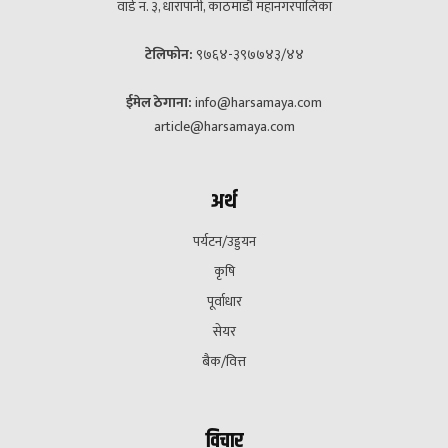
वार्ड नं. ३, धारापानी, काठमाडौं महानगरपालिका
टेलिफोन:
९७६४-३९७७४३/४४
ईमेल ठेगाना:
info@harsamaya.com
article@harsamaya.com
अर्थ
पर्यटन/उड्डयन
कृषि
पूर्वाधार
सेयर
बैक/वित्त
विचार