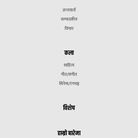
अन्तवार्ता
सम्पादकीय
विचार
कला
साहित्य
गीत/संगीत
सिनेमा/रंगमञ्च
विशेष
हाम्रो बारेमा