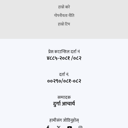
हाम्रो बारे
गोपनीयता नीति
हाम्रो टिम
प्रेस काउन्सिल दर्ता नं
४८८५-२०८१ /०८२
दर्ता नं.
००२९०/०८१-०८२
सम्पादक
दुर्गा आचार्य
हामीसंग जोडिनुहोस्